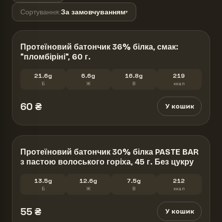
Сортування
:
За замовчуванням
▾
Протеїновий батончик 36% білка, смак:
"пломбіріні", 60 г.
21.6g
6.6g
16.8g
219
Б
Ж
В
ккал
60
₴
У кошик
Протеїновий батончик 30% білка PASTE BAR
з пастою волоського горіха, 45 г. Без цукру
13.5g
12.6g
7.5g
212
Б
Ж
В
ккал
55
₴
У кошик