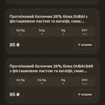
Протеїновий батончик 25% білка DUBAI з
фісташковою пастою та катаїфі, смак:
«шоколад», 50 г. Без цукру
12.5g
12g
8g
207
Б
Ж
В
ккал
85
₴
У кошик
Протеїновий батончик 25% білка DUBAI BAR
з фісташковою пастою та катаїфі, смак:
«фісташка», 50 г. Без цукру
12.5g
11.5g
8g
204
Б
Ж
В
ккал
85
₴
У кошик