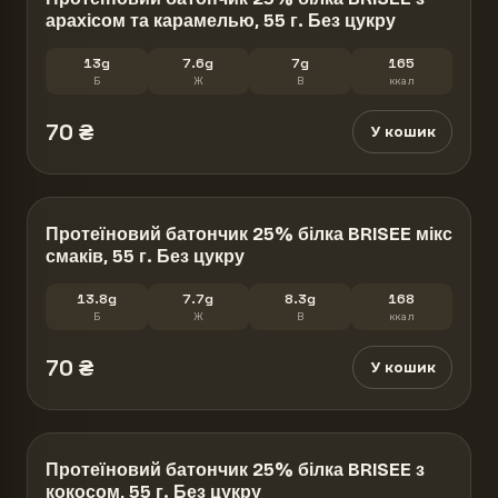
арахісом та карамелью, 55 г. Без цукру
13g
7.6g
7g
165
Б
Ж
В
ккал
70
₴
У кошик
Протеїновий батончик 25% білка BRISEE мікс
смаків, 55 г. Без цукру
13.8g
7.7g
8.3g
168
Б
Ж
В
ккал
70
₴
У кошик
Протеїновий батончик 25% білка BRISEE з
кокосом, 55 г. Без цукру