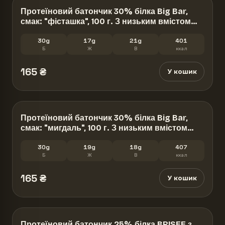
Протеїновий батончик 30% білка Big Bar,
смак: "фісташка", 100 г. З низьким вмістом
цукру
30g
17g
21g
401
Б
Ж
В
ккал
165
₴
У кошик
Протеїновий батончик 30% білка Big Bar,
смак: "мигдаль", 100 г. З низьким вмістом
цукру
30g
19g
18g
407
Б
Ж
В
ккал
165
₴
У кошик
Протеїновий батончик 25% білка BRISEE з