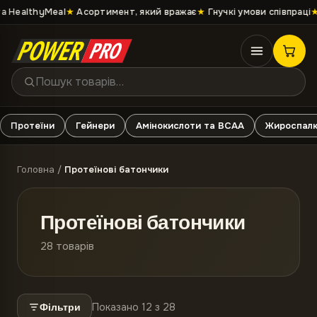
 HealthyMeal
★
Асортимент, який вражає
★
Гнучкі умови співпраці
★
П
Протеїни
Гейнери
Амінокислоти та ВСАА
Жироспалю
Головна
/
Протеїнові батончики
Протеїнові батончики
28
товарів
Показано 12 з 28
Фільтри