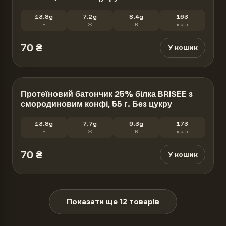
13.8g
7.2g
8.4g
163
Б
Ж
В
ккал
70
₴
У кошик
Протеїновий батончик 25% білка BRISEE з
смородиновим конфі, 55 г. Без цукру
13.8g
7.7g
9.3g
173
Б
Ж
В
ккал
70
₴
У кошик
Показати ще
12
товарів