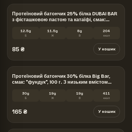
Протеїновий батончик 25% білка DUBAI BAR
з фісташковою пастою та катаїфі, смак:
«малина», 50 г. Без цукру
12.5g
11.5g
8g
204
Б
Ж
В
ккал
85
₴
У кошик
Протеїновий батончик 30% білка Big Bar,
смак: "фундук", 100 г. З низьким вмістом
цукру
30g
19g
19g
411
Б
Ж
В
ккал
165
₴
У кошик