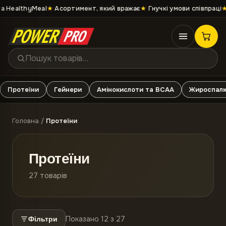
 HealthyMeal
★
Асортимент, який вражає
★
Гнучкі умови співпраці
★
Протеїни
Гейнери
Амінокислоти та ВСАА
Жироспалю
Головна
/
Протеїни
Протеїни
27
товарів
Показано 12 з 27
Фільтри