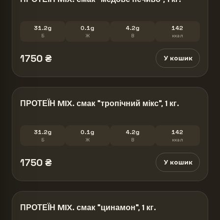
31.2g
0.1g
4.2g
142
Б
Ж
В
ккал
1750
₴
У кошик
ПРОТЕЇН MIX. смак "тропічний мікс", 1 кг.
31.2g
0.1g
4.2g
142
Б
Ж
В
ккал
1750
₴
У кошик
ПРОТЕЇН MIX. смак "цинамон", 1 кг.