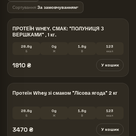
Сортування
:
За замовчуванням
▾
ПРОТЕЇН WHEY. СМАК: "ПОЛУНИЦЯ З
ВЕРШКАМИ" , 1 кг.
28.8g
0g
1.8g
123
Б
Ж
В
ккал
1810
₴
У кошик
Протеїн Whey зі смаком "Лісова ягода" 2 кг
28.8g
0g
1.8g
123
Б
Ж
В
ккал
3470
₴
У кошик