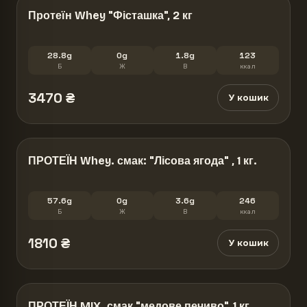
Протеїн Whey "Фісташка", 2 кг
28.8g
0g
1.8g
123
Б
Ж
В
ккал
3470
₴
У кошик
ПРОТЕЇН Whey. смак: "Лісова ягода" , 1 кг.
57.6g
0g
3.6g
246
Б
Ж
В
ккал
1810
₴
У кошик
ПРОТЕЇН MIX. смак "медове печиво", 1 кг.