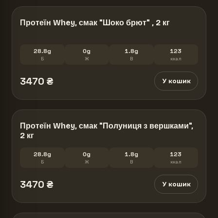
Протеїн Whey, смак "Шоко брют" , 2 кг
28.8g
0g
1.8g
123
Б
Ж
В
ккал
3470
₴
У кошик
Протеїн Whey, смак "Полуниця з вершками",
2 кг
28.8g
0g
1.8g
123
Б
Ж
В
ккал
3470
₴
У кошик