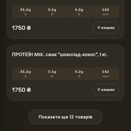
31.2g
0.1g
4.2g
142
Б
Ж
В
ккал
1750
₴
У кошик
ПРОТЕЇН MIX. смак "шоколад-кокос", 1 кг.
31.2g
0.1g
4.2g
142
Б
Ж
В
ккал
1750
₴
У кошик
Показати ще
12
товарів