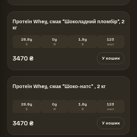
Протеїн Whey, смак "Шоколадний пломбір", 2
кг
28.8g
0g
1.8g
123
Б
Ж
В
ккал
3470
₴
У кошик
Протеїн Whey, смак "Шоко-натс" , 2 кг
28.8g
0g
1.8g
123
Б
Ж
В
ккал
3470
₴
У кошик