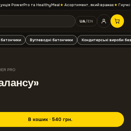
ція PowerPro та HealthyMeal
★
Асортимент, який вражає
★
Гнучкі у
UA
/
EN
 батончики
Вуглеводні батончики
Кондитерські вироби без
WER PRO
алансу»
В кошик · 540 грн.