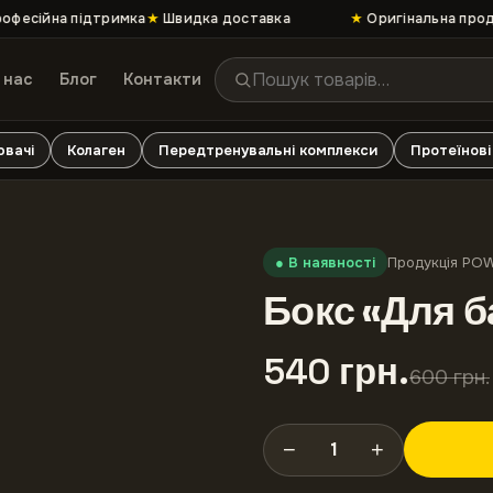
есійна підтримка
★
Швидка доставка
★
Оригінальна продук
 нас
Блог
Контакти
вачі
Колаген
Передтренувальні комплекси
Протеїнові
●
В наявності
Продукція PO
Бокс «Для б
540
грн
.
600
грн
.
−
+
1