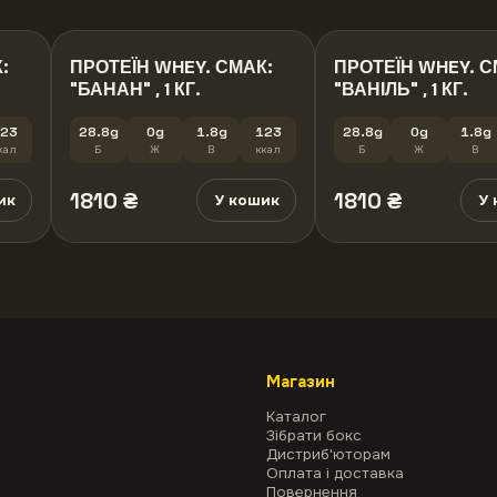
:
ПРОТЕЇН WHEY. СМАК:
ПРОТЕЇН WHEY. С
"БАНАН" , 1 КГ.
"ВАНІЛЬ" , 1 КГ.
23
28.8g
0g
1.8g
123
28.8g
0g
1.8g
кал
Б
Ж
В
ккал
Б
Ж
В
1810
₴
1810
₴
ик
У кошик
У 
Магазин
Каталог
Зібрати бокс
Дистриб'юторам
Оплата і доставка
Повернення