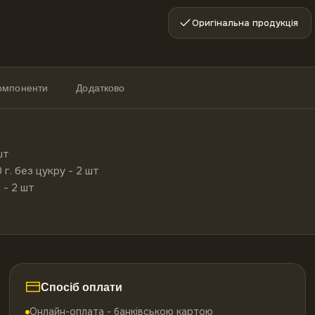
Оригінальна продукція
компоненти
Додатково
т

г. без цукру - 2 шт

- 2 шт

Спосіб оплати
Онлайн-оплата - банківською картою