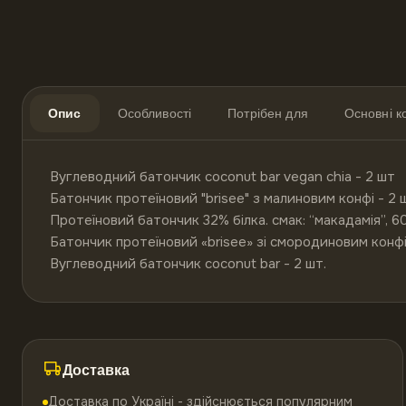
Опис
Особливості
Потрібен для
Основні 
Вуглеводний батончик coconut bar vegan chia - 2 шт

Батончик протеїновий "brisee" з малиновим конфі - 2 ш
Протеїновий батончик 32% білка. cмак: “макадамія”, 60 
Батончик протеїновий «brisee» зі смородиновим конфі 
Вуглеводний батончик coconut bar - 2 шт. 
Доставка
Доставка по Україні - здійснюється популярним