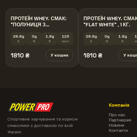
ПРОТЕЇН WHEY. СМАК:
ПРОТЕЇН WHEY. СМАК
"ПОЛУНИЦЯ З
"FLAT WHITE" , 1 КГ.
ВЕРШКАМИ" , 1 кг.
28.8g
0g
1.8g
123
28.8g
0g
1.8g
1
Б
Ж
В
ккал
Б
Ж
В
к
1810
₴
1810
₴
У кошик
У кош
Компанія
Про нас
Спортивне харчування та корисні
Партнерам
Новини
смаколики з доставкою по всій
Контакти
Україні.