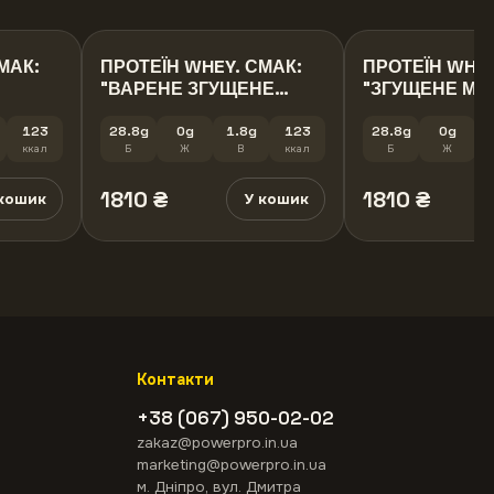
МАК:
ПРОТЕЇН WHEY. СМАК:
ПРОТЕЇН WHEY
"ВАРЕНЕ ЗГУЩЕНЕ
"ЗГУЩЕНЕ МОЛ
МОЛОКО" , 1 КГ.
КГ.
123
28.8g
0g
1.8g
123
28.8g
0g
ккал
Б
Ж
В
ккал
Б
Ж
1810
₴
1810
₴
кошик
У кошик
Контакти
+38 (067) 950-02-02
zakaz@powerpro.in.ua
marketing@powerpro.in.ua
м. Дніпро, вул. Дмитра