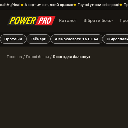
lthyMeal
★
Асортимент, який вражає
★
Гнучкі умови співпраці
★
Проф
Каталог
Зібрати бокс
Про
▾
Протеїни
Гейнери
Амінокислоти та ВСАА
Жироспалю
Головна
/
Готові бокси
/
Бокс «для балансу»
-
10
%