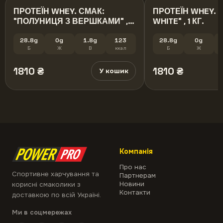
ПРОТЕЇН WHEY. СМАК:
ПРОТЕЇН WHEY. С
"ПОЛУНИЦЯ З ВЕРШКАМИ" , 1
WHITE" , 1 КГ.
кг.
28.8g
0g
1.8g
123
28.8g
0g
Б
Ж
В
ккал
Б
Ж
1810
₴
1810
₴
У кошик
Компанія
Про нас
Спортивне харчування та
Партнерам
Новини
корисні смаколики з
Контакти
доставкою по всій Україні.
Ми в соцмережах