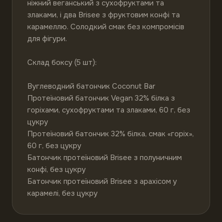
ніжний веганський з сухофруктами та 
злаками, і два Brisee з фруктовим конфі та 
карамеллю. Солодкий смак без компромісів 
для фігури.

Склад боксу (5 шт):

Вуглеводний батончик Coconut Bar

Протеїновий батончик Vegan 32% білка з 
горіхами, сухофруктами та злаками, 60 г, без 
цукру

Протеїновий батончик 32% білка, смак «горіх», 
60 г, без цукру

Батончик протеїновий Brisee з полуничним 
конфі, без цукру

Батончик протеїновий Brisee з арахісом у 
карамелі, без цукру