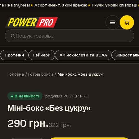
 HealthyMeal
★
Асортимент, який вражає
★
Гнучкі умови співпраці
★
Протеїни
Гейнери
Амінокислоти та ВСАА
Жироспалю
Головна
/
Готові бокси
/
Міні-бокс «без цукру»
-
10
%
●
В наявності
Продукція POWER PRO
Міні-бокс «Без цукру»
290
грн
.
322
грн
.