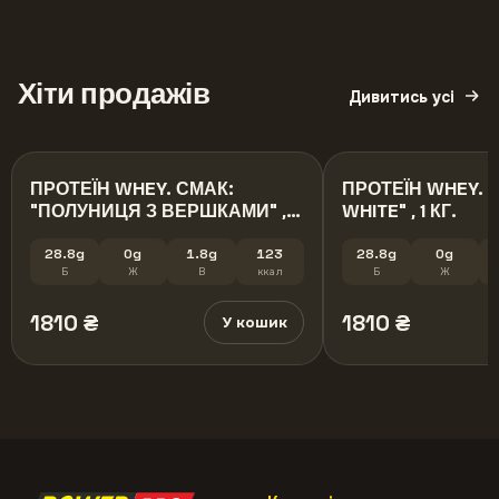
Хіти продажів
Дивитись усі
ПРОТЕЇН WHEY. СМАК:
ПРОТЕЇН WHEY. С
"ПОЛУНИЦЯ З ВЕРШКАМИ" , 1
WHITE" , 1 КГ.
кг.
28.8g
0g
1.8g
123
28.8g
0g
Б
Ж
В
ккал
Б
Ж
1810
₴
1810
₴
У кошик