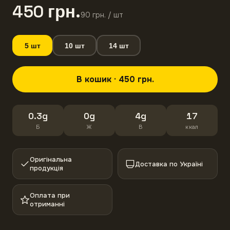
450
грн
.
90
грн
. /
шт
5
шт
10
шт
14
шт
В кошик · 450 грн.
0.3g
0g
4g
17
Б
Ж
В
ккал
Оригінальна
Доставка по Україні
продукція
Оплата при
отриманні