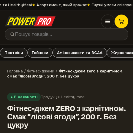
та HealthyMeal
★
Асортимент, який вражає
★
Гнучкі умови співпраці
Протеїни
Гейнери
Амінокислоти та ВСАА
Жироспалю
Головна
/
Фітнес-джеми
/
Фітнес-джем zero з карнітином.
смак “лісові ягоди”, 200 г. без цукру
●
В наявності
Продукція Healthy meal
Фітнес-джем ZERO з карнітином.
Смак “лісові ягоди”, 200 г. Без
цукру