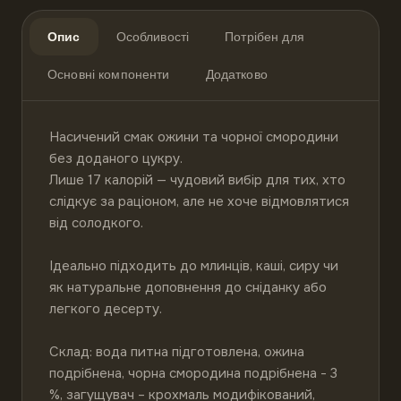
Опис
Особливості
Потрібен для
Основні компоненти
Додатково
Насичений смак ожини та чорної смородини 
без доданого цукру.

Лише 17 калорій — чудовий вибір для тих, хто 
слідкує за раціоном, але не хоче відмовлятися 
від солодкого.

Ідеально підходить до млинців, каші, сиру чи 
як натуральне доповнення до сніданку або 
легкого десерту.

Склад: вода питна підготовлена, ожина 
подрібнена, чорна смородина подрібнена - 3 
%, загущувач – крохмаль модифікований, 