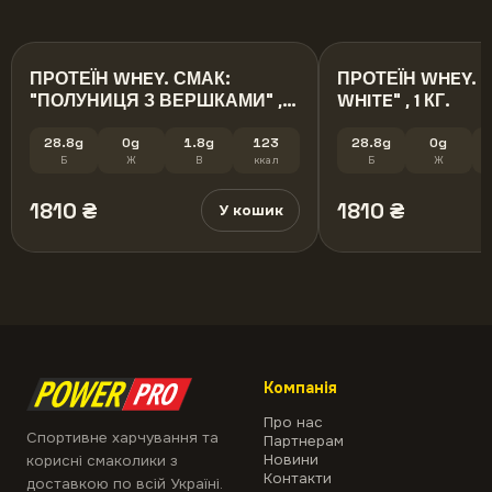
ПРОТЕЇН WHEY. СМАК:
ПРОТЕЇН WHEY. С
"ПОЛУНИЦЯ З ВЕРШКАМИ" , 1
WHITE" , 1 КГ.
кг.
28.8g
0g
1.8g
123
28.8g
0g
Б
Ж
В
ккал
Б
Ж
1810
₴
1810
₴
У кошик
Компанія
Про нас
Спортивне харчування та
Партнерам
Новини
корисні смаколики з
Контакти
доставкою по всій Україні.