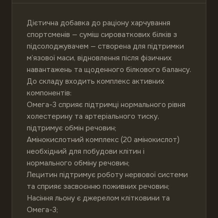
Дієтична добавка до раціону харчування 
спортсменів — суміш сироваткових білків з 
підсолоджувачем — створена для підтримки 
м’язової маси, відновлення після фізичних 
навантажень та щоденного білкового балансу.

До складу входить комплекс активних 
компонентів:

Омега-3 сприяє підтримці нормального рівня 
холестерину та артеріального тиску, 
підтримує обмін речовин;

Амінокислотний комплекс (20 амінокислот) 
необхідний для побудови клітин і 
нормального обміну речовин;

Лецитин підтримує роботу нервової системи 
та сприяє засвоєнню поживних речовин;

Насіння льону є джерелом клітковини та 
Омега-3;
