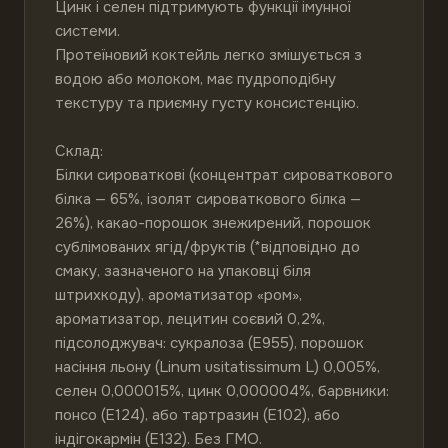
Цинк і селен підтримують функції імунної 
системи.

Протеїновий коктейль легко змішується з 
водою або молоком, має пудроподібну 
текстуру та приємну густу консистенцію.

Склад:

Білки сироваткові (концентрат сироваткового 
білка — 65%, ізолят сироваткового білка — 
26%), какао-порошок знежирений, порошок 
сублімованих ягід/фруктів (*відповідно до 
смаку, зазначеного на упаковці біля 
штрихкоду), ароматизатор «ром», 
ароматизатор, лецитин соєвий 0,2%, 
підсолоджувач: сукралоза (E955), порошок 
насіння льону (Linum usitatissimum L) 0,005%, 
селен 0,000015%, цинк 0,000004%, барвники: 
понсо (E124), або тартразин (E102), або 
індігокармін (E132). Без ГМО.