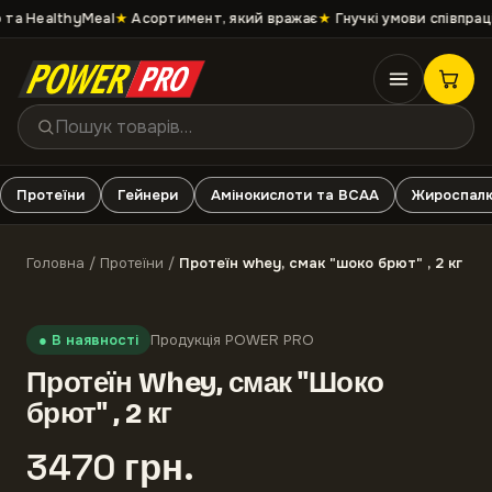
та HealthyMeal
★
Асортимент, який вражає
★
Гнучкі умови співпраці
Протеїни
Гейнери
Амінокислоти та ВСАА
Жироспалю
Головна
/
Протеїни
/
Протеїн whey, смак "шоко брют" , 2 кг
●
В наявності
Продукція POWER PRO
Протеїн Whey, смак "Шоко
брют" , 2 кг
3470
грн
.